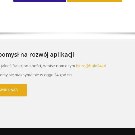
omysł na rozwój aplikacji
i jakieś funkcjonalności, napisz nam o tym
biuro@halo24.pl
emy się maksymalnie w ciągu 24 godzin
SPIRUJ NAS