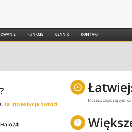
SOWANIE
FUNKCJE
CENNIK
KONTAKT
Łatwie
?
Możesz zająć się tym, co 
e,
ta inwestycja zwróci
Więks
 Halo24: