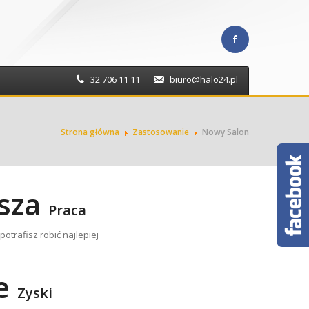
32 706 11 11
biuro@halo24.pl
Strona główna
Zastosowanie
Nowy Salon
jsza
Praca
potrafisz robić najlepiej
ze
Zyski