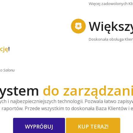
Więcej zadowolonych Klie
Większ
Doskonała obsługa Klien
cję
!
go Salonu
system
do zarządzan
h i najbezpieczniejszych technologii. Pozwala łatwo zapis
 raportów. Przede wszystkim to doskonała Baza Klientów i
WYPRÓBUJ
KUP TERAZ!