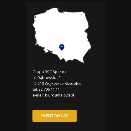
Grupa BSC Sp. z o.o.
ul. Dąbrowska 2
42-510 Wojkowice Kościelne
tel:
32 706 11 11
e-mail:
biuro@halo24.pl
NAPISZ DO NAS