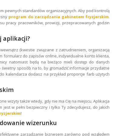
iem pewnych standardów organizacyjnych. Aby pod kontrolą
zesny
program do zarządzania gabinetem fryzjerskim
.
asu pracy pracowników, prowizji, przepracowanych godzin
 aplikacji?
 wewnątrz (kwestie związane z zatrudnieniem, organizacją
om formularz do zapisów online, indywidualne konto klienta,
wnicy natomiast będą na bieżąco mieli dostęp do danych
To świetny sposób na to, by gromadzić informacje przydatne
h do kalendarza dodasz na przykład proporcje farb użytych
rskim
 wizyty także wtedy, gdy nie ma Cię na miejscu. Aplikacja
 jest w pełni bezpieczny i tylko Ty zdecydujesz, do jakich
ryzjerskim
!
budowanie wizerunku
 efektywne zarządzanie biznesem zarówno pod względem