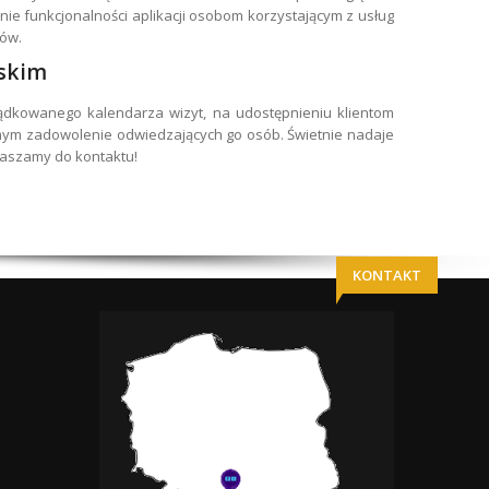
nie funkcjonalności aplikacji osobom korzystającym z usług
ów.
skim
ządkowanego kalendarza wizyt, na udostępnieniu klientom
mym zadowolenie odwiedzających go osób. Świetnie nadaje
praszamy do kontaktu!
KONTAKT