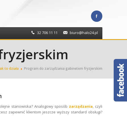
32 706 11 11
biuro@halo24.pl
fryzjerskim
Jak to działa
Program do zarządzania gabinetem fryzjerskim
m
kolejne stanowiska? Analogowy sposób
zarządzania
, czyli
hcesz zapewnić klientom jeszcze wyższy standard obsługi?