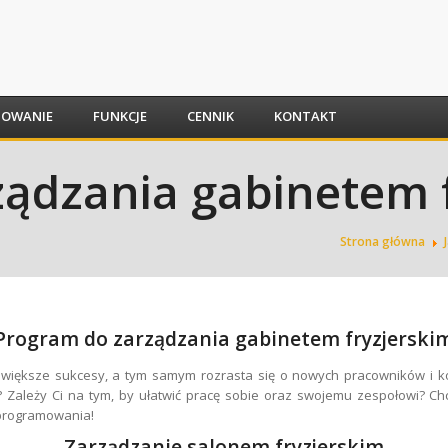
SOWANIE
FUNKCJE
CENNIK
KONTAKT
ądzania gabinetem 
Strona główna
Program do zarządzania gabinetem fryzjerski
większe sukcesy, a tym samym rozrasta się o nowych pracowników i 
? Zależy Ci na tym, by ułatwić pracę sobie oraz swojemu zespołowi? C
programowania!
Zarządzanie salonem fryzjerskim