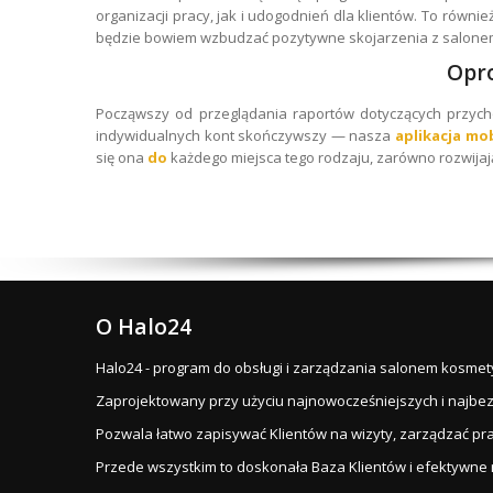
organizacji pracy, jak i udogodnień dla klientów. To równ
będzie bowiem wzbudzać pozytywne skojarzenia z salone
Opr
Począwszy od przeglądania raportów dotyczących przy
indywidualnych kont skończywszy — nasza
aplikacja mo
się ona
do
każdego miejsca tego rodzaju, zarówno rozwijają
O Halo24
Halo24 - program do obsługi i zarządzania salonem kosmety
Zaprojektowany przy użyciu najnowocześniejszych i najbezp
Pozwala łatwo zapisywać Klientów na wizyty, zarządzać pr
Przede wszystkim to doskonała Baza Klientów i efektywne