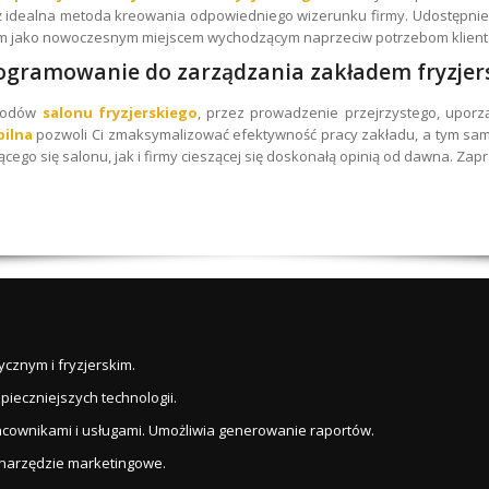
ież idealna metoda kreowania odpowiedniego wizerunku firmy. Udostępnie
m jako nowoczesnym miejscem wychodzącym naprzeciw potrzebom klient
ogramowanie do zarządzania zakładem fryzjer
chodów
salonu fryzjerskiego
, przez prowadzenie przejrzystego, upor
bilna
pozwoli Ci zmaksymalizować efektywność pracy zakładu, a tym sa
cego się salonu, jak i firmy cieszącej się doskonałą opinią od dawna. Za
cznym i fryzjerskim.
ieczniejszych technologii.
acownikami i usługami. Umożliwia generowanie raportów.
 narzędzie marketingowe.