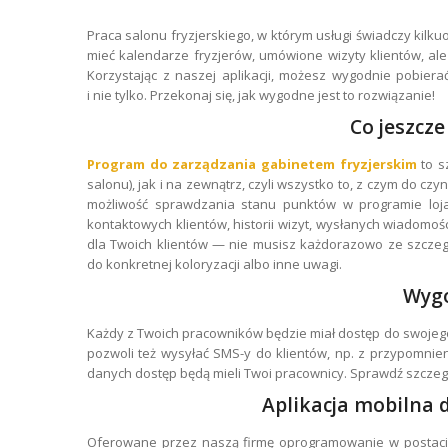
Praca salonu fryzjerskiego, w którym usługi świadczy ki
mieć kalendarze fryzjerów, umówione wizyty klientów, al
Korzystając z naszej aplikacji, możesz wygodnie pobier
i nie tylko. Przekonaj się, jak wygodne jest to rozwiązanie!
Co jeszcze
Program do zarządzania gabinetem fryzjerskim
to s
salonu), jak i na zewnątrz, czyli wszystko to, z czym do c
możliwość sprawdzania stanu punktów w programie lojal
kontaktowych klientów, historii wizyt, wysłanych wiadomoś
dla Twoich klientów — nie musisz każdorazowo ze szczegół
do konkretnej koloryzacji albo inne uwagi.
Wygo
Każdy z Twoich pracowników będzie miał dostęp do swojego
pozwoli też wysyłać SMS-y do klientów, np. z przypomnieni
danych dostęp będą mieli Twoi pracownicy. Sprawdź szczeg
Aplikacja mobilna 
Oferowane przez naszą firmę oprogramowanie w postac