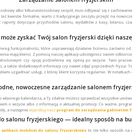
lkuosobowy albo kilkunastoosobowy zespół, musi odbywać się z zachowan
e też kwestie formalne, warto z tradycyjnego zeszytu przejść na nowoc
ać raporty dotyczące przychodów salonu, wydatków z kasy, bilansu, cz
 może zyskać Twój salon fryzjerski dzięki naszej
zereg funkcjonalności, które usprawniają działanie biznesu zarówno od
zynienia mają klienci. Z pomocą naszej aplikacji udostępnisz swoim odbiorc
nościowym czy opcję podzielenia się opinią po wizycie. Twoi praco
ci, a także dodatkowych informacji czy nawet zdjęć poprzednich fryzur. 
ami uzgadniać usługi, z której klient korzysta regularnie. W notatkac
dne, nowoczesne zarządzanie salonem fryzje
 własnego kalendarza, a Ty zdalnie możesz sprawdzać wszystkie umówione
em o wizycie albo z informacją o aktualnej promocji. Co ważne, program
óły, a następnie
wypróbuj nasz
program
do zarządzania gabinetem f
do salonu fryzjerskiego — idealny sposób na 
i
aplikacji mobilnej do salonu fryzjerskiego
to nie tylko sposób na