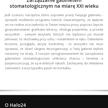
Zarządzanie gabinetem
stomatologicznym na miarę XXI wieku
Jeśli szukasz narzędzia, które usprawni pracę Twojego gabinetu -
sprawdź możliwości programu Halo24. Gwarantujemy, że wpłynie
on na realne oszczędności w Twoim miejscu pracy poprzez lepsze
gospodarowanie grafikami lekarzy, obsługą pacjentów, a przede
wszystkim - samymi wizytami, których nie będziesz już musiał
pilnować ze słuchawką przy uchu i notatnikiem w ręku. Odwołanie
leczenia, przeglądu, wizyty kontrolnej - to wszystko nie musi
sprawiać, że dzień ulegnie dezorganizacji, a Twój gabinet będzie
narażony na straty. Z naszym oprogramowaniem do zarządzania
gabinetem stomatologicznym unikniesz chaosu i nerwów, a
pacjenci poczują, że są w dobrych rękach. Zachęcamy do składania
zamówień, a w przypadku pytań do kontaktu.
O Halo24