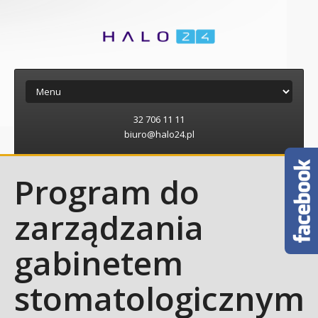
32 706 11 11
biuro@halo24.pl
Program do
zarządzania
gabinetem
stomatologicznym