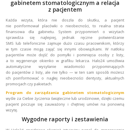
gabinetem stomatologicznym a relacja
z pacjentem
Każda wizyta, która nie doszła do skutku, a pacjent
nie poinformował placówki o nieobecności, to realna strata
finansowa dla gabinetu. System przypomnień o wizytach
sprawdza się najlepiej, jednak ręczne potwierdzanie
SMS lub telefoniczne zajmuje dużo czasu pracownikom, którzy
w tym czasie mogą zająć się innymi obowiązkami. W natłoku
pacjentów może dojść do pomyłki i pominięcia osoby z listy,
a to wygeneruje okienko w grafiku lekarza. Halo24 umożliwia
automatyczne wysyłanie wiadomości przypominających
do pacjentów z listy, ale nie tylko — w ten sam sposób możesz
ich poinformować o nagłej nieobecności dentysty, aktualnych
promocjach czy pakietach.
Program do zarządzania gabinetem stomatologicznym
wyśle za Ciebie życzenia świąteczne lub urodzinowe, dzięki czemu
pacjent poczuje się zauważony i chętniej umówi na ponowną
wizytę.
Wygodne raporty i zestawienia
W Halo24 znajdziesz również intuicyjny panel do generowania